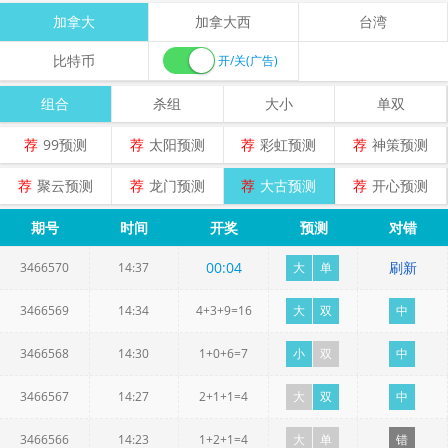
加拿大
加拿大西
台湾
比特币
开/关(广告)
组合
杀组
大小
单双
荐
99预测
荐
太阳预测
荐
彩虹预测
荐
神策预测
荐
聚云预测
荐
龙门预测
荐
大古预测
荐
开心预测
期号
时间
开奖
预测
对错
00
:
04
刷新
3466570
14:37
大
单
3466569
14:34
4+3+9=16
大
双
中
3466568
14:30
1+0+6=7
小
双
中
3466567
14:27
2+1+1=4
大
双
中
3466566
14:23
1+2+1=4
大
单
错