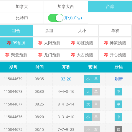
加拿大
加拿大西
台湾
比特币
开/关(广告)
组合
杀组
大小
单双
荐
99预测
荐
太阳预测
荐
彩虹预测
荐
神策预测
荐
聚云预测
荐
龙门预测
荐
大古预测
荐
开心预测
期号
时间
开奖
预测
对错
03
:
20
刷新
115044679
08:35
小
单
115044678
08:30
4+4+8=16
大
单
中
115044677
08:25
8+4+2=14
大
单
中
115044676
08:20
3+3+4=10
小
单
中
115044675
08:15
7+7+9=23
小
双
错