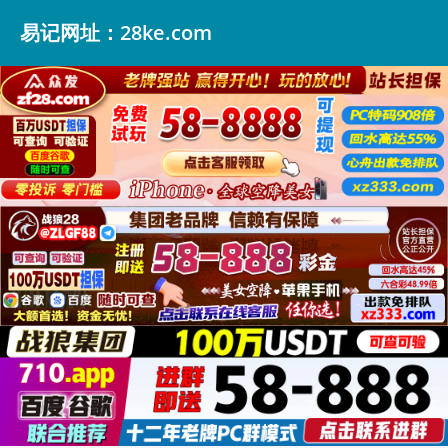
易记网址：28ke.com